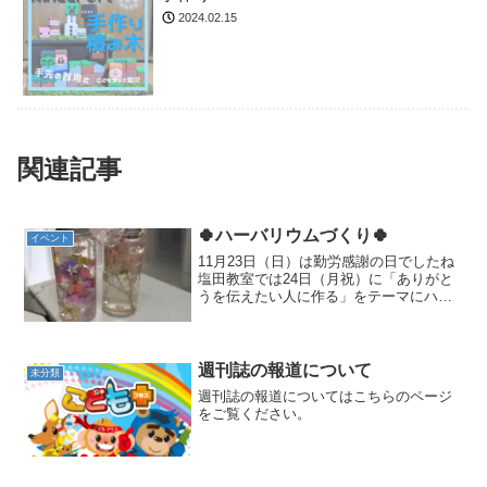
2024.02.15
関連記事
🍀ハーバリウムづくり🍀
イベント
11月23日（日）は勤労感謝の日でしたね
塩田教室では24日（月祝）に「ありがと
うを伝えたい人に作る」をテーマにハー
バリウムづくりをしました！家族へ、友
達へ、先生へ、もちろん自分へでもOK！
どんなものを作るか考える想像力や、細
かい作業になるの...
週刊誌の報道について
未分類
週刊誌の報道についてはこちらのページ
をご覧ください。