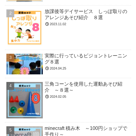
放課後等デイサービス しっぽ取りの
アレンジあそび紹介 ８選
2023.11.02
実際に行っているビジョントレーニン
グ８選
2024.04.25
三角コーンを使用した運動あそび紹
介 ～８選～
2024.02.05
minecraft 積み木 ～100円ショップで
手作り～