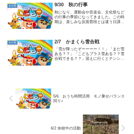
9/30 秋の行事
未分類
秋になり、運動会や音楽会、文化祭など
の行事の季節になってきました。この時
期は、楽しみな反面普段とは違う日課で
活動することや集団の中で行動しなけれ
ばならないことで、頑張り過ぎてしまい
疲れが出やすいです。 運動会の練習で
汚れた運動着で登所するお...
2/7 かまくら雪合戦
未分類
「雪が降ったぞーーーー！！」「まだ雪
ある？？」「こどもプラス雪ある？？雪
合戦できる？？」迎えに行くとテンショ
ンが高いこどもたち！！わかります！そ
の気持ち！子どもの頃、毎朝「雪ふって
いないかなー」ってワクワクしながら窓
を見ていましたよね！スタ...
5/6 おうち時間活用 モノ乗せバランス
回り♪
6/2 休校中の活動