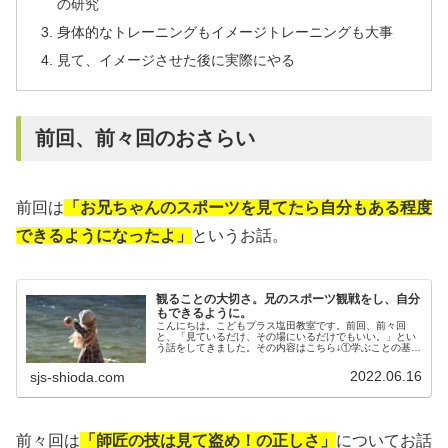
の研究
身体的なトレーニングもイメージトレーニングも大事
見て、イメージさせた後に実際にやる
前回、前々回のおさらい
前回は
「お兄ちゃんのスポーツを見てたら自分もある程度
できるようになったよ」
というお話。
観ることの大切さ。兄のスポーツ観戦をし、自分
もできるように。
こんにちは。こどもプラス塩田教室です。前回、前々回
と、「見ているだけ、その場にいるだけでもいい。」とい
う話をしてきました。その内容はこちら↓①学ぶことの基本
は真似をすること。つまり、見ること。というお話で
す。 ②そして、その場にいること自体...
2022.06.16
sjs-shioda.com
前々回は
「師匠の技は見て盗め！の正しさ」
についてお話