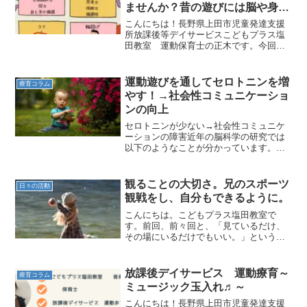
ませんか？昔の遊びには脳や身体
にいろいろな良い効果がありま
こんにちは！長野県上田市児童発達支援
す！
所放課後等デイサービスこどもプラス塩
田教室 運動保育士の正木です。今回は
昔ながらの遊び・伝承遊びについて紹介
いたします！昔の遊びで今注目されてい
る非認知能力が鍛えられる！？昔の遊び
運動遊びを通してセロトニンを増
療育コラム
は、スマホゲームやゲーム...
やす！→社会性コミュニケーショ
ンの向上
セロトニンが少ない→社会性コミュニケ
ーションの障害近年の脳科学の研究では
以下のようなことが分かっています。発
達期のセロトニンが自閉症の社会性コミ
ュニケーション障害に関わることが明ら
かとなってきました。（日本脳科学関連
観ることの大切さ。兄のスポーツ
日々の活動
学会連合より引用）このセ...
観戦をし、自分もできるように。
こんにちは。こどもプラス塩田教室で
す。前回、前々回と、「見ているだけ、
その場にいるだけでもいい。」という話
をしてきました。その内容はこちら↓①学
ぶことの基本は真似をすること。つま
り、見ること。というお話です。 ②そし
放課後デイサービス 運動療育～
療育コラム
て、その場にいること自体...
ミュージック玉入れ♬～
こんにちは！長野県上田市児童発達支援