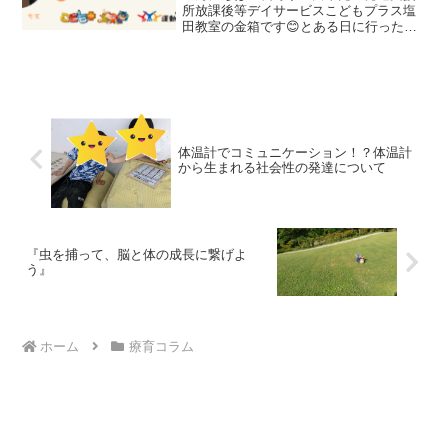
所放課後等デイサービスこどもプラス塩
田教室の金箱です😊とある日に行った運
動療育についてご紹介したいと思いま
す！ミュージック玉入れ🥎🎹最初に準備
運動！マットの周りを走りますが、今回
はピアノの演奏付きです！ピ...
体温計でコミュニケーション！？体温計
から生まれる社会性の発達について
『虫を捕って、脳と体の成長に繋げよ
う』
ホーム
療育コラム