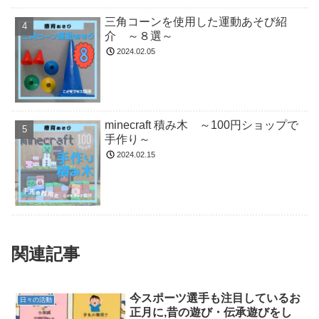
三角コーンを使用した運動あそび紹
介 ～８選～
2024.02.05
minecraft 積み木 ～100円ショップで
手作り～
2024.02.15
関連記事
今スポーツ選手も注目しているお
日々の活動
正月に,昔の遊び・伝承遊びをし