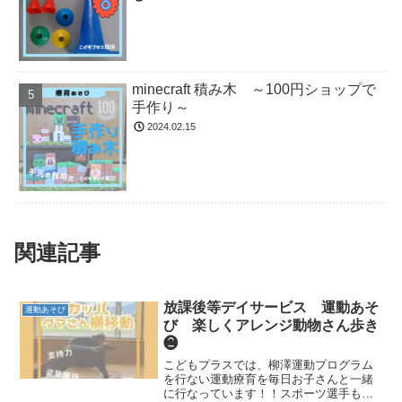
minecraft 積み木 ～100円ショップで
手作り～
2024.02.15
関連記事
放課後等デイサービス 運動あそ
運動あそび
び 楽しくアレンジ動物さん歩き
❷
こどもプラスでは、柳澤運動プログラム
を行ない運動療育を毎日お子さんと一緒
に行なっています！！スポーツ選手も行