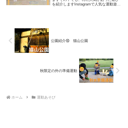
を紹介しますInstagramで人気な運動遊び
～９選～くるくるジャンプフープに紐や
ロープで線を付けて、真ん中の線を挟ん
でジャンプしていきましょう！どっち向
きにジャンプす...
公園紹介⑩ 猫山公園
秋限定の外の準備運動
ホーム
運動あそび