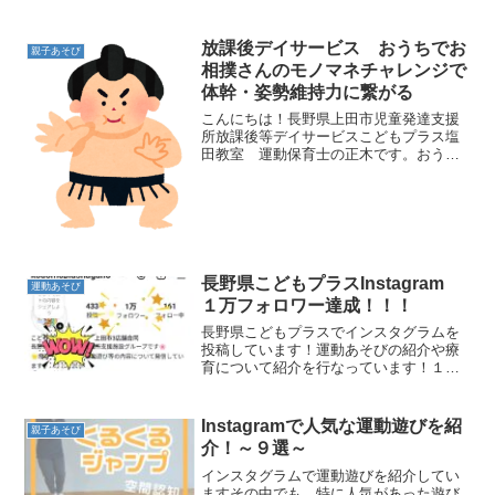
なっている動物歩きトレーニングスポー
ツ選手もトレーニングで取り入れている
動物歩き！お子さん達と行なう時は柳澤
放課後デイサービス おうちでお
親子あそび
運動プログラムで楽しく行...
相撲さんのモノマネチャレンジで
体幹・姿勢維持力に繋がる
こんにちは！長野県上田市児童発達支援
所放課後等デイサービスこどもプラス塩
田教室 運動保育士の正木です。おうち
でできるお相撲さんのモノマネ【そんき
ょのポーズ】【しこのポーズ】について
紹介したいと思います【そんきょのポー
ズ】【しこのポーズ】のポ...
長野県こどもプラスInstagram
運動あそび
１万フォロワー達成！！！
長野県こどもプラスでインスタグラムを
投稿しています！運動あそびの紹介や療
育について紹介を行なっています！１万
人のフォロワー達成2025年2月４日につい
に１万人のフォロワー達成しました！皆
さんありがとうございます😊今後もどん
Instagramで人気な運動遊びを紹
親子あそび
どんアップしていき...
介！～９選～
インスタグラムで運動遊びを紹介してい
ますその中でも、特に人気があった遊び