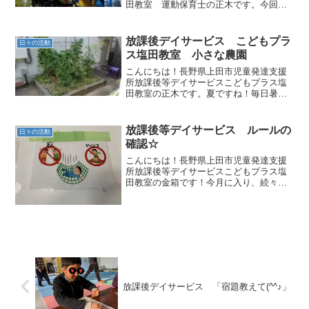
田教室 運動保育士の正木です。今回
は、子供たちが大好きな別所線について
紹介いたします！電車が大好きなお子さ
ん達♪別所線大好きです！！！電車を見に
放課後デイサービス こどもプラ
日々の活動
お散歩に出かけるお子さん...
ス塩田教室 小さな農園
こんにちは！長野県上田市児童発達支援
所放課後等デイサービスこどもプラス塩
田教室の正木です。夏ですね！毎日暑い
中子ども達は、虫取り、プール、シャボ
ン玉などなど一生懸命、目をキラキラさ
せながら精一杯遊んでいます。そんな、
放課後等デイサービス ルールの
日々の活動
暑い夏休みを乗り切るため...
確認☆
こんにちは！長野県上田市児童発達支援
所放課後等デイサービスこどもプラス塩
田教室の金箱です！今月に入り、続々と
新しいお子さんたちがこどもプラスに仲
間入りしています♪新しいお友達が来る
と、少しウキウキした様子のお子さんも
チラホラ😊一緒に過ごす中...
放課後デイサービス 「宿題教えて(^^♪」