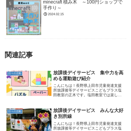
minecraft 積み木 ～100円ショップで
手作り～
2024.02.15
関連記事
放課後デイサービス 集中力を高
日々の活動
める運動遊び紹介
こんにちは！長野県上田市児童発達支援
所放課後等デイサービスこどもプラス塩
田教室の正木です。塩田教室では楽しく
遊びながら集中力を高める力に繋げてい
ます！集中力を高める遊びを紹介します
こどもプラスでは自由あそびや運動あそ
放課後デイサービス みんな大好
日々の活動
びで集中力を高める遊びを...
き別所線
こんにちは！長野県上田市児童発達支援
所放課後等デイサービスこどもプラス塩