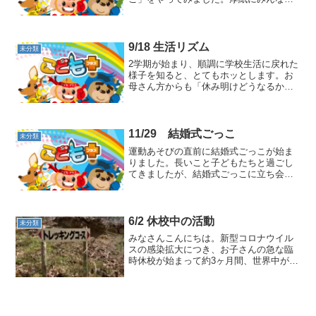
好きなキャラクターやお菓子のパッケー
ジ、別所線の電車などを貼って作りまし
た。職員でめんこ大会を試してみました
が、なかなかひっくり返らず...
9/18 生活リズム
未分類
2学期が始まり、順調に学校生活に戻れた
様子を知ると、とてもホッとします。お
母さん方からも「休み明けどうなるか心
配してましたが・・・」との声を何度か
聞きました。夏休みはどうしても生活の
リズムがくるってしまい、遅くまで起き
ていたり、ゲームばかり...
11/29 結婚式ごっこ
未分類
運動あそびの直前に結婚式ごっこが始ま
りました。長いこと子どもたちと過ごし
てきましたが、結婚式ごっこに立ち会う
（？！）のは私も初めてです。スタッフ
がさっと走ってベールの代わりにと、ピ
ンクの不織布を持ってきました。花嫁役
のＡちゃんの要望でまく（...
6/2 休校中の活動
未分類
みなさんこんにちは。新型コロナウイル
スの感染拡大につき、お子さんの急な臨
時休校が始まって約3ヶ月間、世界中が試
行錯誤して過ごしている中、こどもプラ
ス塩田でもこの期間にできることは何
か、、、？と考え、様々な挑戦をしてき
ました。まず、３つの密が...