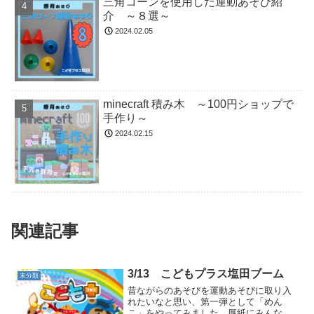
三角コーンを使用した運動あそび紹
介 ～８選～
2024.02.05
minecraft 積み木 ～100円ショップで
手作り～
2024.02.15
関連記事
3/13 こどもプラス塩田ブーム
未分類
昔ながらのあそびを運動あそびに取り入
れたいなと思い、第一弾として「めん
こ」をやってみました。厚紙にみんなの