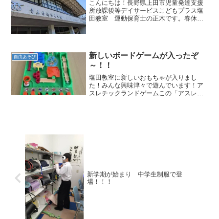
こんにちは！長野県上田市児童発達支援
所放課後等デイサービスこどもプラス塩
田教室 運動保育士の正木です。春休み
の活動で、青木村体育館をたくさん使用
させていただいています大きな体育館を
贅沢に使用してお子さん達も大興奮！！
朝から、体育館で何をしよ...
新しいボードゲームが入ったぞ
自由あそび
～！！
塩田教室に新しいおもちゃが入りまし
た！みんな興味津々で遊んでいます！ア
スレチックランドゲームこの「アスレチ
ックランドゲーム」なぜだが、お子さん
たちが吸い寄せられて行くんですとって
も魅力があるみたいです…お子さんの集
中力がすごい！！ボタンを押...
新学期が始まり 中学生制服で登
場！！！