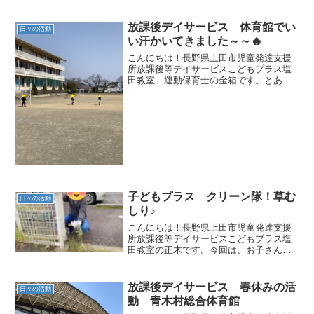
放課後デイサービス 体育館でい
日々の活動
い汗かいてきました～～🔥
こんにちは！長野県上田市児童発達支援
所放課後等デイサービスこどもプラス塩
田教室 運動保育士の金箱です。とある
土曜日お隣の青木村小学校の体育館をお
借りして、全力で体を動かしてきました
～！最初にみんなでドッジボール大会🥎
時間が経つとどんどんボー...
子どもプラス クリーン隊！草む
日々の活動
しり♪
こんにちは！長野県上田市児童発達支援
所放課後等デイサービスこどもプラス塩
田教室の正木です。今回は、お子さん達
と一緒に草がボーボーになってしまった
こどもプラス塩田を草むしりした様子を
お伝えいたします！駐車場や小さな畑の
放課後デイサービス 春休みの活
日々の活動
周りを草むしり手で力強く...
動 青木村総合体育館