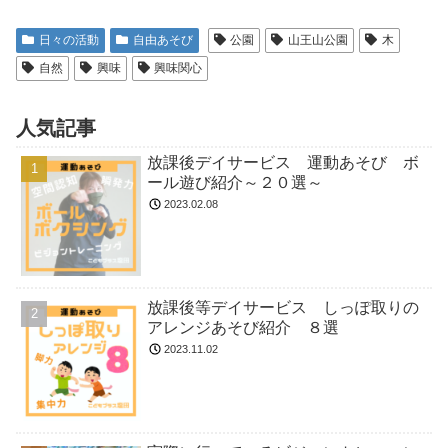
日々の活動
自由あそび
公園
山王山公園
木
自然
興味
興味関心
人気記事
放課後デイサービス 運動あそび ボ
ール遊び紹介～２０選～
2023.02.08
放課後等デイサービス しっぽ取りの
アレンジあそび紹介 ８選
2023.11.02