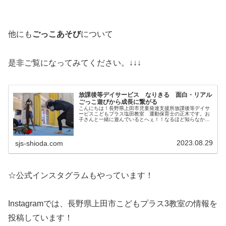
他にも
ごっこあそび
について
是非ご覧になってみてください。↓↓↓
放課後等デイサービス なりきる 面白・リアル
ごっこ遊びから成長に繋がる
こんにちは！長野県上田市児童発達支援所放課後等デイサ
ービスこどもプラス塩田教室 運動保育士の正木です。お
子さんと一緒に遊んでいるとへぇ！！なるほど知らなかっ
たと思うことがたくさんありますそんなことどこで知った
の？などという情報までそんなたく...
2023.08.29
sjs-shioda.com
☆公式インスタグラムもやっています！
Instagramでは、長野県上田市こどもプラス3教室の情報を
投稿しています！