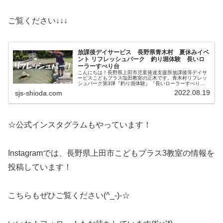
ご覧ください↓↓↓
放課後デイサービス 長野県青木村 夏休みイベ
ント リフレッシュパーク 釣り堀体験 長いロ
ーラーすべり台
こんにちは！長野県上田市児童発達支援所放課後等デイサ
ービスこどもプラス塩田教室の正木です。青木村リフレッ
シュパーク第3弾『釣り堀体験』『長いローラーすべり
台』を紹介します！リフレッシュパークの釣り堀で釣り体
2022.08.19
sjs-shioda.com
験！！長ーい釣り竿を頑張って操作し...
☆公式インスタグラムもやっています！
Instagramでは、長野県上田市こどもプラス3教室の情報を
投稿しています！
こちらもぜひご覧ください(^_-)-☆