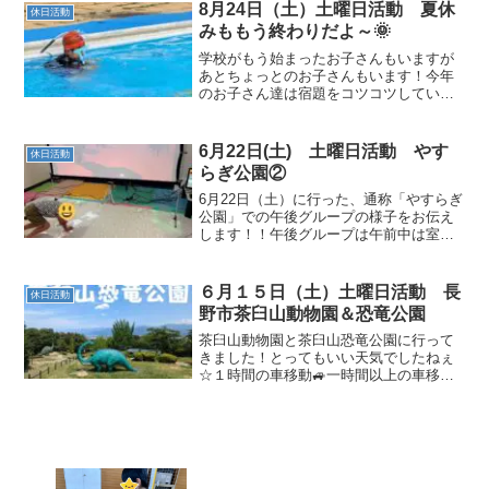
ート！材料が配られて、「どう...
8月24日（土）土曜日活動 夏休
休日活動
みももう終わりだよ～🌞
学校がもう始まったお子さんもいますが
あとちょっとのお子さんもいます！今年
のお子さん達は宿題をコツコツしていた
みたいで「宿題がぁぁぁああぁ」と聞か
ないですね（笑）土曜日活動はまったり
大家族の休日のようです土曜日メンバー
6月22日(土) 土曜日活動 やす
休日活動
は毎週毎週色々な活動を１...
らぎ公園②
6月22日（土）に行った、通称「やすらぎ
公園」での午後グループの様子をお伝え
します！！午後グループは午前中は室内
遊び♪午後お出かけするグループのお子さ
んたちは午前中は室内で自由遊びで
す！！こちらは「トレキング」の様子✨
６月１５日（土）土曜日活動 長
休日活動
塩田教室で今週から試験...
野市茶臼山動物園＆恐竜公園
茶臼山動物園と茶臼山恐竜公園に行って
きました！とってもいい天気でしたねぇ
☆１時間の車移動🚙一時間以上の車移動
もクイズを出しあったりしてお話しなが
ら楽しく移動♪午前中は恐竜公園を満喫移
動は手を繋いでみんなで仲良く歩いて移
動します！色んな恐竜に...