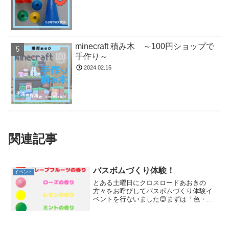
minecraft 積み木 ～100円ショップで
手作り～
2024.02.15
関連記事
バスボムづくり体験！
イベント
とある土曜日にクロスロードあおきの
方々をお呼びしてバスボムづくり体験イ
ベントを行ないました😊まずは「色・に
おい」を決めよう！事前に作りたい
「色・におい」を決めました♪4種類から
選ぶことができますバスボムづくりスタ