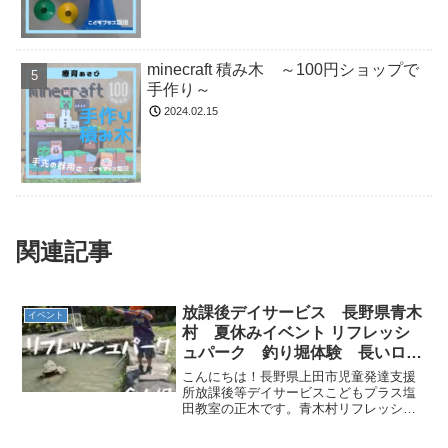
minecraft 積み木 ～100円ショップで
手作り～
2024.02.15
関連記事
放課後デイサービス 長野県青木
イベント
村 夏休みイベント リフレッシ
ュパーク 釣り堀体験 長いロー
ラーすべり台
こんにちは！長野県上田市児童発達支援
所放課後等デイサービスこどもプラス塩
田教室の正木です。青木村リフレッシュ
パーク第3弾『釣り堀体験』『長いローラ
ーすべり台』を紹介します！リフレッシ