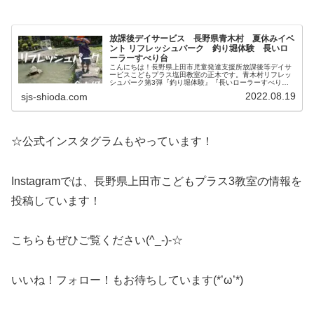
放課後デイサービス 長野県青木村 夏休みイベ
ント リフレッシュパーク 釣り堀体験 長いロ
ーラーすべり台
こんにちは！長野県上田市児童発達支援所放課後等デイサ
ービスこどもプラス塩田教室の正木です。青木村リフレッ
シュパーク第3弾『釣り堀体験』『長いローラーすべり
台』を紹介します！リフレッシュパークの釣り堀で釣り体
2022.08.19
sjs-shioda.com
験！！長ーい釣り竿を頑張って操作し...
☆公式インスタグラムもやっています！
Instagramでは、長野県上田市こどもプラス3教室の情報を
投稿しています！
こちらもぜひご覧ください(^_-)-☆
いいね！フォロー！もお待ちしています(*’ω’*)