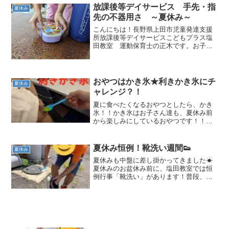
ュパークの釣り堀で釣り体験！！長ーい
放課後等デイサービス 手先・指
夏休み
釣り竿を頑張って操作し...
先の不器用さ ～夏休み～
こんにちは！長野県上田市児童発達支援
所放課後等デイサービスこどもプラス塩
田教室 運動保育士の正木です。お子さ
んの手先の不器用さが気になったことは
ありますか？例えば、お箸、靴紐、筆
圧、ペットボトルのキャップなど塩田教
室では、自由遊びで楽しみな...
おやつはかき氷★利きかき氷にチ
夏休み
ャレンジ？！
夏に食べたくなるおやつとしたら、かき
氷！！かき氷はお子さん達も、夏休み前
から楽しみにしているおやつです！！夏
休み恒例のおやつ★たくさんたくさん遊
んだ後は涼しいお部屋でかき氷！夏休み
は、森やプール、噴水などでたくさん遊
夏休み恒例！靴洗い週間👟
夏休み
んだ後は自分たちで作るか...
夏休みも中盤に差し掛かってきました☀
夏休みのお盆休み前に、塩田教室では恒
例行事「靴洗い」があります！普段、学
校や外で履いている靴を自分で洗って、
ピカピカ✨の状態で新学期を迎えてもら
うためです😊一週間やるので、お子さん
たちはそれぞれ自分の利用...