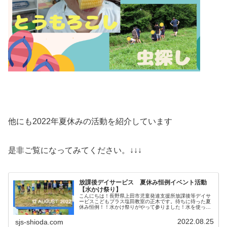
他にも2022年夏休みの活動を紹介しています
是非ご覧になってみてください。↓↓↓
放課後デイサービス 夏休み恒例イベント活動
【水かけ祭り】
こんにちは！長野県上田市児童発達支援所放課後等デイサ
ービスこどもプラス塩田教室の正木です。待ちに待った夏
休み恒例！！水かけ祭りがやって参りました！水を使っ
た たくさんのイベントを用意しました！天気も暑すぎな
いで丁度よい天気でした。まずは１．...
2022.08.25
sjs-shioda.com