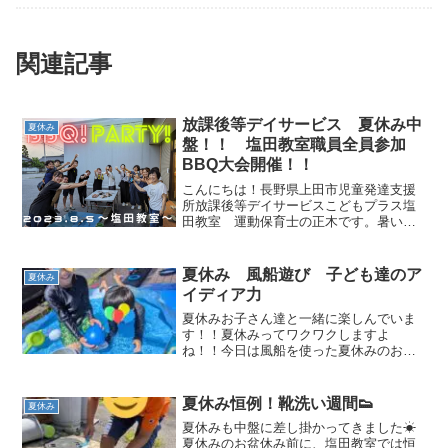
関連記事
放課後等デイサービス 夏休み中
夏休み
盤！！ 塩田教室職員全員参加
BBQ大会開催！！
こんにちは！長野県上田市児童発達支援
所放課後等デイサービスこどもプラス塩
田教室 運動保育士の正木です。暑い暑
い夏休みも中盤に差し掛かってきました
お子さんも、職員も少し遊び疲れてきま
したか？夏休み中盤！後半も頑張ろう！
夏休み 風船遊び 子ども達のア
夏休み
職員のBBQ大会開催しま...
イディア力
夏休みお子さん達と一緒に楽しんでいま
す！！夏休みってワクワクしますよ
ね！！今日は風船を使った夏休みのお子
さんの自由遊びについて紹介します！室
内で風船遊びまずは頑張って膨らましま
すがんばって膨らましてみましたが難し
夏休み恒例！靴洗い週間👟
夏休み
くて簡単に膨らましているお兄...
夏休みも中盤に差し掛かってきました☀
夏休みのお盆休み前に、塩田教室では恒