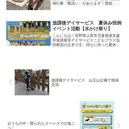
例行事「靴洗い」があります！普段、学
校や外で履いている靴を自分で洗って、
ピカピカ✨の状態で新学期を迎えてもら
うためです😊一週間やるので、お子さん
たちはそれぞれ自分の利用...
放課後デイサービス 夏休み恒例
イベント
イベント活動【水かけ祭り】
こんにちは！長野県上田市児童発達支援
所放課後等デイサービスこどもプラス塩
田教室の正木です。待ちに待った夏休み
恒例！！水かけ祭りがやって参りまし
た！水を使った たくさんのイベントを
用意しました！天気も暑すぎないで丁度
よい天気でした。まずは１．...
放課後デイサービス 山王山公園で地域
交流
おうちの中・限られたスペースでの鬼ご
っこ