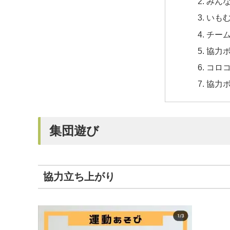
みん
いも
チー
協力
コロ
協力
集団遊び
協力立ち上がり