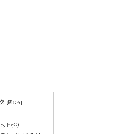
次
立ち上がり