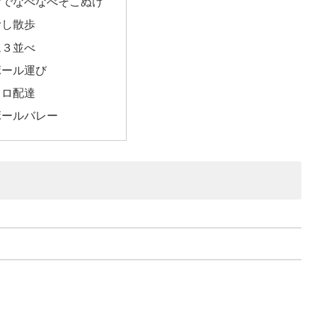
なでなべなべそこぬけ
むし散歩
ム３並べ
ボール運び
コロ配達
ボールバレー