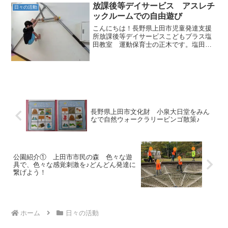
りますそんなことどこで知ったの？など
放課後等デイサービス アスレチ
日々の活動
という情報までそんなたく...
ックルームでの自由遊び
こんにちは！長野県上田市児童発達支援
所放課後等デイサービスこどもプラス塩
田教室 運動保育士の正木です。塩田教
室の夏休みでは、プールに行くチームを
２つに分け午前と午後に行くチームに分
かれます！午後プールに行くお子さんは
午前中は自由遊びをして早...
長野県上田市文化財 小泉大日堂をみん
なで自然ウォークラリービンゴ散策♪
公園紹介① 上田市市民の森 色々な遊
具で、色々な感覚刺激を♪どんどん発達に
繋げよう！
ホーム
日々の活動