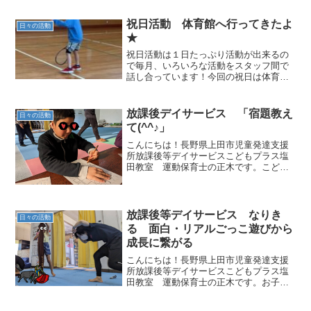
祝日活動 体育館へ行ってきたよ
日々の活動
★
祝日活動は１日たっぷり活動が出来るの
で毎月、いろいろな活動をスタッフ間で
話し合っています！今回の祝日は体育館
へ行ってきました！！祝日活動は体育館
を借りてたくさん遊ぼう！体育館で何し
たい～？出発前にみんな体育館に何を持
放課後デイサービス 「宿題教え
日々の活動
って行くか考えます！今回...
て(^^♪」
こんにちは！長野県上田市児童発達支援
所放課後等デイサービスこどもプラス塩
田教室 運動保育士の正木です。こども
プラス塩田教室では宿題をしてから自由
遊びの流れになっていますその流れがル
ーティンになっているお子さん自由遊び
を目指して頑張るお子さん...
放課後等デイサービス なりき
日々の活動
る 面白・リアルごっこ遊びから
成長に繋がる
こんにちは！長野県上田市児童発達支援
所放課後等デイサービスこどもプラス塩
田教室 運動保育士の正木です。お子さ
んと一緒に遊んでいるとへぇ！！なるほ
ど知らなかったと思うことがたくさんあ