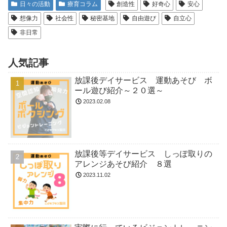
日々の活動
療育コラム
創造性
好奇心
安心
想像力
社会性
秘密基地
自由遊び
自立心
非日常
人気記事
放課後デイサービス 運動あそび ボ
ール遊び紹介～２０選～
2023.02.08
放課後等デイサービス しっぽ取りの
アレンジあそび紹介 ８選
2023.11.02