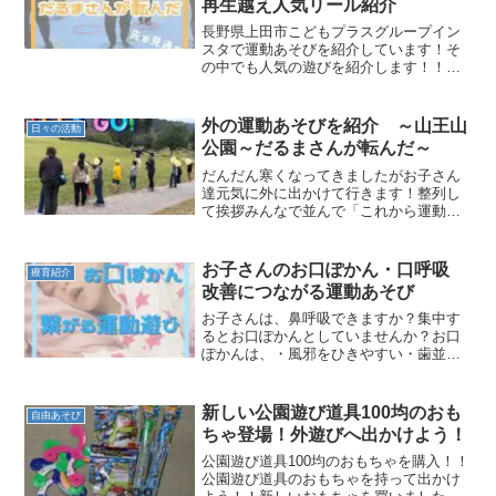
再生越え人気リール紹介
長野県上田市こどもプラスグループイン
スタで運動あそびを紹介しています！そ
の中でも人気の遊びを紹介します！！フ
ープだるまさんが転んだ「だるまさんが
転んだ」で鬼が振り向いた時にフープの
中にいなければいけないルールです！楽
外の運動あそびを紹介 ～山王山
日々の活動
しいだるまさんが転んだに...
公園～だるまさんが転んだ～
だんだん寒くなってきましたがお子さん
達元気に外に出かけて行きます！整列し
て挨拶みんなで並んで「これから運動遊
びを始めます」「宜しくお願いしま
す！！！」元気な声が山王山公園に響き
ます！今日も貸し切りです😊山王山公園
お子さんのお口ぽかん・口呼吸
療育紹介
の坂を利用した運動あそび準備...
改善につながる運動あそび
お子さんは、鼻呼吸できますか？集中す
るとお口ぽかんとしていませんか？お口
ぽかんは、・風邪をひきやすい・歯並び
が悪くなる・虫歯になりやすいなどがあ
ります！今回はお口ぽかんに繋がる運動
あそびを紹介しますお子さんのお口ぽか
新しい公園遊び道具100均のおも
自由あそび
ん・口呼吸 改善につなが...
ちゃ登場！外遊びへ出かけよう！
公園遊び道具100均のおもちゃを購入！！
公園遊び道具のおもちゃを持って出かけ