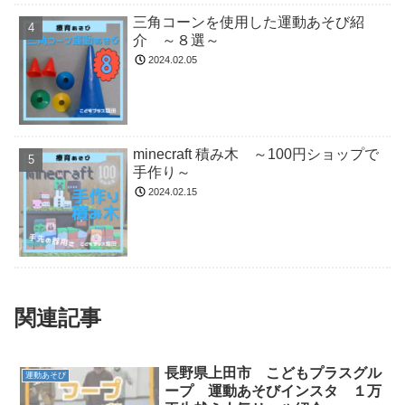
三角コーンを使用した運動あそび紹
介 ～８選～
2024.02.05
minecraft 積み木 ～100円ショップで
手作り～
2024.02.15
関連記事
長野県上田市 こどもプラスグル
運動あそび
ープ 運動あそびインスタ １万