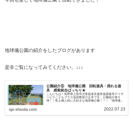
地球儀公園の紹介をしたブログがあります
是非ご覧になってみてください。↓↓↓
公園紹介⑤ 地球儀公園 回転遊具・揺れる遊
具 感覚統合ばっちり★
こんにちは！長野県上田市児童発達支援所放課後等デイサ
ービスこどもプラス塩田教室の正木です。公園紹介第５
弾！！私も個人的に大好きな地球儀公園！！！「地球儀公
園」の名前の由来！一番人気！昔ながらの回転遊具♪こども
プラス塩田教室だけで呼んでいる、...
2022.07.23
sjs-shioda.com