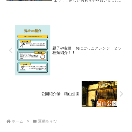
よう！！新しいおもちゃを買いました！
100均ってどんどん進化していますね～ブ
ーメランと恐竜のシャボン玉と跳んでく
ヘリコプター🚁新しいおもちゃを持って
出かけよう「早く...
親子や友達 おにごっこアレンジ ２５
種類紹介！！
公園紹介⑩ 猫山公園
ホーム
運動あそび