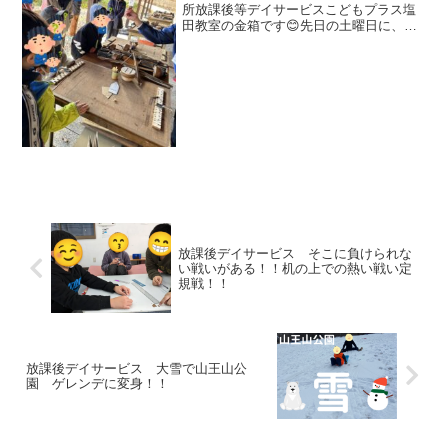
所放課後等デイサービスこどもプラス塩
田教室の金箱です😊先日の土曜日に、武
石ともしび博物館へ行ってきました前回
は下之郷教室との合同イベントとして、
中学生・高校生のお子さんたちと一緒に
いきました↓↓↓前回参加...
放課後デイサービス そこに負けられな
い戦いがある！！机の上での熱い戦い定
規戦！！
放課後デイサービス 大雪で山王山公
園 ゲレンデに変身！！