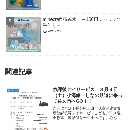
minecraft 積み木 ～100円ショップで
手作り～
2024.02.15
関連記事
放課後デイサービス ３月４日
イベント
（土）小海線・しなの鉄道に乗っ
て佐久市へGO！！
こんにちは！長野県上田市児童発達支援
所放課後等デイサービスこどもプラス塩
田教室 運動保育士の正木です。みんな
の大好き電車になんと２種類の電車に乗
ることができるイベント開催！！！！！