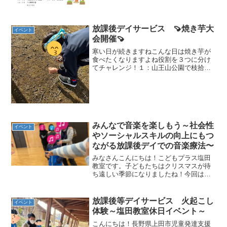
下之郷教室・塩田教室合イベント！！！
行きは車に乗って公園へ行...
放課後デイサービス 🍠焼き芋大
イベント
会開催🍠
寒い日が続きますねこんな日は焼き芋が
食べたくなりますよね役割を３つに分け
てチャレンジ！１：山王山公園で枝拾い
チーム２：火起こしチーム３：お芋をア
ルミホイルで準備チームこの３チームを
作りました！チームに分かれてスター
ト！！！火起こしが出来たら...
みんなで音楽を楽しもう～社会性
イベント
やソーシャルスキルの向上にもつ
ながる放課後デイでの音楽療法〜
みなさんこんにちは！こどもプラス塩田
教室です。子どもたちはクリスマスが待
ち遠しい季節になりましたね！今回はこ
どもプラス塩田教室と下之郷教室の合同
イベントとして行った「音楽を楽しも
う！〜音楽療法の会〜」の活動内容につ
放課後等デイサービス 火起こし
イベント
いてご紹介いたします。みな...
体験～塩田教室休日イベント～
こんにちは！長野県上田市児童発達支援