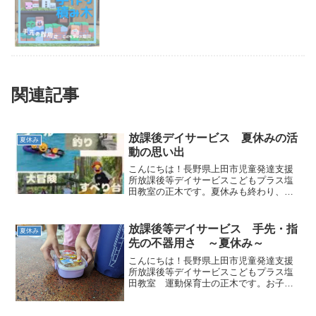
関連記事
放課後デイサービス 夏休みの活
夏休み
動の思い出
こんにちは！長野県上田市児童発達支援
所放課後等デイサービスこどもプラス塩
田教室の正木です。夏休みも終わり、お
子さんも学校の生活に少しずつ気持ちも
戻り始めました！楽しい思い出をすぐに
思い出せるように写真ギャラリーこども
放課後等デイサービス 手先・指
夏休み
プラスに通うお子さんで楽...
先の不器用さ ～夏休み～
こんにちは！長野県上田市児童発達支援
所放課後等デイサービスこどもプラス塩
田教室 運動保育士の正木です。お子さ
んの手先の不器用さが気になったことは
ありますか？例えば、お箸、靴紐、筆