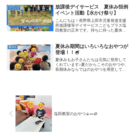
圧、ペットボトルのキャップなど塩田教
室では、自由遊びで楽しみな...
放課後デイサービス 夏休み恒例
イベント
イベント活動【水かけ祭り】
こんにちは！長野県上田市児童発達支援
所放課後等デイサービスこどもプラス塩
田教室の正木です。待ちに待った夏休み
恒例！！水かけ祭りがやって参りまし
た！水を使った たくさんのイベントを
用意しました！天気も暑すぎないで丁度
夏休み期間はいろいろなおやつが
夏休み
よい天気でした。まずは１．...
登場！！🍧
夏休みもお子さんたちは元気に登所して
くれています♪夏だからこそのおやつや、
長期休みならではのおやつを用意してい
ます！恒例かき氷はもちろん、そのほか
お子さんたちが食べているおやつをご紹
介します！！かき氷🍧夏休み前半は「い
ちご」「メロン」「レモ...
塩田教室のおやつ🍙🥒🧊