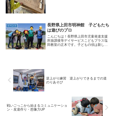
長野県上田市明神館 子どもたち
イベント
は遊びのプロ
こんにちは！長野県上田市児童発達支援
所放課後等デイサービスこどもプラス塩
田教室の正木です。子どもの頃は新しい
場所、新しいものに対してキラキラドキ
ドキワクワクが止まらなかったですよ
ね！子ども達が遊びのプロ！今回はそん
なお話をしたいと思います！...
逆上がり練習 逆上がりできるまでの道
のりあそび
戦いごっこから始まるコミュニケーショ
ン・友達作り・想像力UP