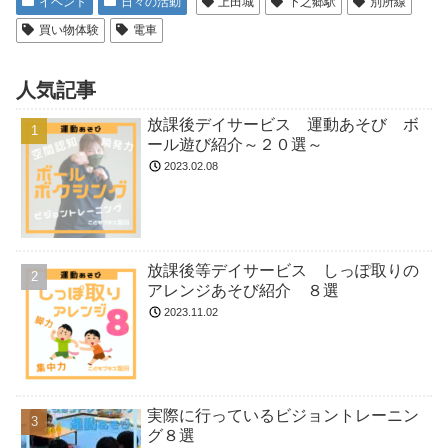
イベント
日々の活動
上田城
下之郷駅
別所線
買い物体験
電車
人気記事
放課後デイサービス 運動あそび ボ
ール遊び紹介～２０選～
2023.02.08
放課後等デイサービス しっぽ取りの
アレンジあそび紹介 ８選
2023.11.02
実際に行っているビジョントレーニン
グ８選