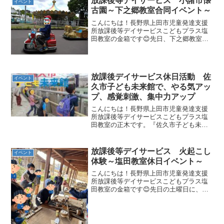
放課後等デイサービス 小諸市懐
イベント
古園～下之郷教室合同イベント～
こんにちは！長野県上田市児童発達支援
所放課後等デイサービスこどもプラス塩
田教室の金箱です😊先日、下之郷教室の
お友達と一緒に小諸市懐古園に行ってき
ました！先月行ったばかりですが、子ど
もたちは「遊園地にある乗り物にまたの
りたい！」と、とても楽し...
放課後デイサービス休日活動 佐
イベント
久市子ども未来館で、やる気アッ
プ、感覚刺激、集中力アップ
こんにちは！長野県上田市児童発達支援
所放課後等デイサービスこどもプラス塩
田教室の正木です。『佐久市子ども未来
館』を紹介します！土曜参観の振替休日
で、遠出で「佐久市子ども未来館」へ！
土曜日に、参観日を頑張った子ども達今
放課後等デイサービス 火起こし
イベント
日は、ちょっと遠出をして...
体験～塩田教室休日イベント～
こんにちは！長野県上田市児童発達支援
所放課後等デイサービスこどもプラス塩
田教室の金箱です😊先日の土曜日に、武
石ともしび博物館へ行ってきました前回
は下之郷教室との合同イベントとして、
中学生・高校生のお子さんたちと一緒に
いきました↓↓↓前回参加...