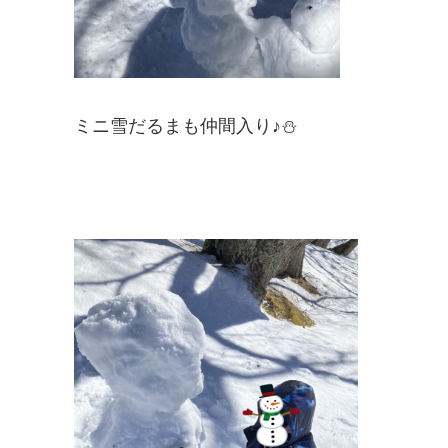
ミニ雪だるまも仲間入り♪⛄