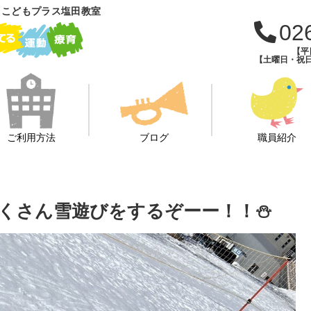
 こどもプラス塩田教室
02
【平日
【土曜日・祝日・
ご利用方法
ブログ
職員紹介
たくさん雪遊びをするぞーー！！⛄