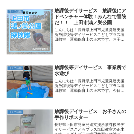
放課後デイサービス 放課後にア
日々の活動
ドベンチャー体験！みんなで冒険
だ！！ 上田市鴻ノ巣公園
こんにちは！長野県上田市児童発達支援
所放課後等デイサービスこどもプラス塩
田教室 運動保育士の正木です。お子さ
ん達に人気な公園【鴻ノ巣公園】この公
園は、遊具も一つもなくて何もない公園
ですがとっても人気です！人気な理由
は、探検！冒険！わくわく！...
放課後等デイサービス 事業所で
日々の活動
水遊び
こんにちは！長野県上田市児童発達支援
所放課後等デイサービスこどもプラス塩
田教室 運動保育士の正木です。今日は
事業所で水遊びをしました！！暑いです
ね～！！事業所の外の日陰に、プールと
ブランコを用意しました！プールで遊ぶ
お子さんブランコで遊ぶお...
放課後デイサービス お子さんの
日々の活動
手作りポスター
長野県上田市児童発達支援所放課後等デ
イサービスこどもプラス塩田教室の正木