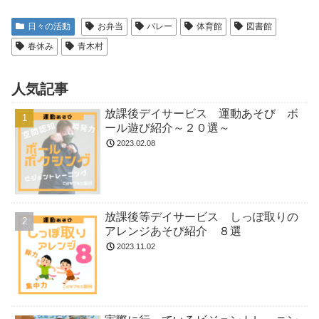
日々の活動
お弁当
バレー
体育館
図書館
春休み
青木村
人気記事
放課後デイサービス 運動あそび ボ
ール遊び紹介～２０選～
2023.02.08
放課後等デイサービス しっぽ取りの
アレンジあそび紹介 ８選
2023.11.02