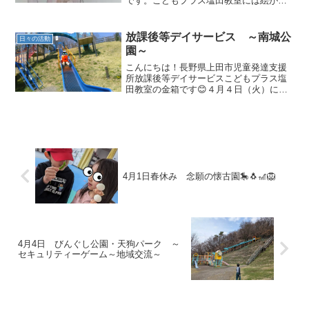
です。こどもプラス塩田教室には絵が上
手なお子さんがいっぱいいます。上手な
絵を活かしてポスター作り絵が上手なお
子さんで絵を活かしてたくさんのポスタ
放課後等デイサービス ～南城公
日々の活動
ーを作成してくれました。...
園～
こんにちは！長野県上田市児童発達支援
所放課後等デイサービスこどもプラス塩
田教室の金箱です😊４月４日（火）に、
小諸市にある南城公園に行ってきまし
た！大型の複合型遊具や、広い芝生、サ
ッカーやスケボーができるコートもあり
ます！最初にながーい滑り台...
4月1日春休み 念願の懐古園🎠🐧🎢🦁
4月4日 びんぐし公園・天狗パーク ～
セキュリティーゲーム～地域交流～