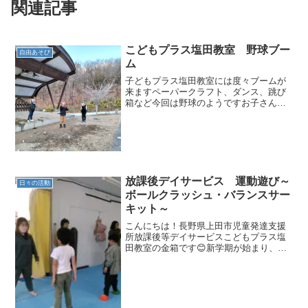
関連記事
こどもプラス塩田教室 野球ブー
自由あそび
ム
子どもプラス塩田教室には度々ブームが
来ますペーパークラフト、ダンス、跳び
箱など今回は野球のようですお子さんの
小学校にも大谷翔平選手からのグローブ
が★お子さん達が通う小学校にもつい
に！！！大谷翔平選手からのグローブが
来たようです！！とっても嬉...
放課後デイサービス 運動遊び～
日々の活動
ボールクラッシュ・バランスサー
キット～
こんにちは！長野県上田市児童発達支援
所放課後等デイサービスこどもプラス塩
田教室の金箱です😊新学期が始まり、少
し不安そうな表情のお子さんもいます
が、運動療育は元気に取り組んでいま
す！！今回の運動療育は「バランスクイ
ズ」「ボールクラッシュ」「バ...