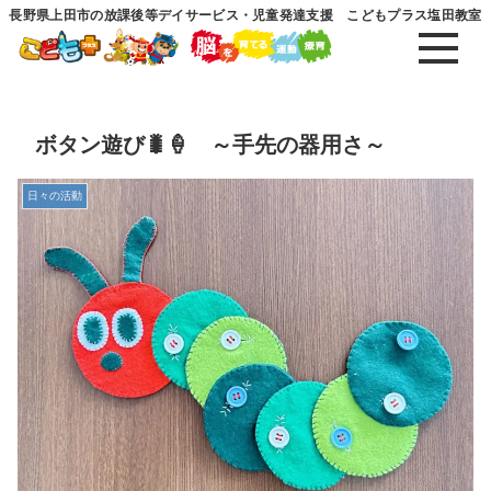
長野県上田市の放課後等デイサービス・児童発達支援 こどもプラス塩田教室
ボタン遊び🐛🍦 ～手先の器用さ～
日々の活動