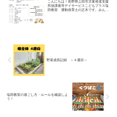
こんにちは！長野県上田市児童発達支援
所放課後等デイサービスこどもプラス塩
田教室 運動保育士の正木です。みんな
の大好き電車になんと２種類の電車に乗
ることができるイベント開催！！！！！
下之郷教室・塩田教室合イベント！！！
行きは車に乗って公園へ行...
野菜成長記録 ～４週目～
塩田教室の過ごし方・ルールを確認しよ
う！