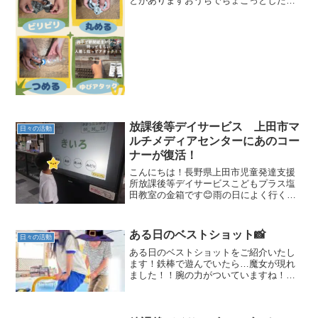
とがありますおうちでちょこっとした時
間にできる指先遊びを紹介したいと思い
ます。家にあるもので、遊びながら指先
トレーニングおうちに新聞紙はあります
か？新聞紙で兄弟、家族で...
放課後等デイサービス 上田市マ
日々の活動
ルチメディアセンターにあのコー
ナーが復活！
こんにちは！長野県上田市児童発達支援
所放課後等デイサービスこどもプラス塩
田教室の金箱です😊雨の日によく行く、
上田市マルチメディアセンターにとある
コーナーが復活しました！【能力ドリ
ル】色の名前の文字が表示されています
ある日のベストショット📸
日々の活動
が、文字と文字の色が一致し...
ある日のベストショットをご紹介いたし
ます！鉄棒で遊んでいたら…魔女が現れ
ました！！腕の力がついていますね！
「先生みてー」の声で振り返ると・・・
「イエーイ！」と二段ベットに登ってポ
ーズを決めるNくんです😆Mちゃんもやっ