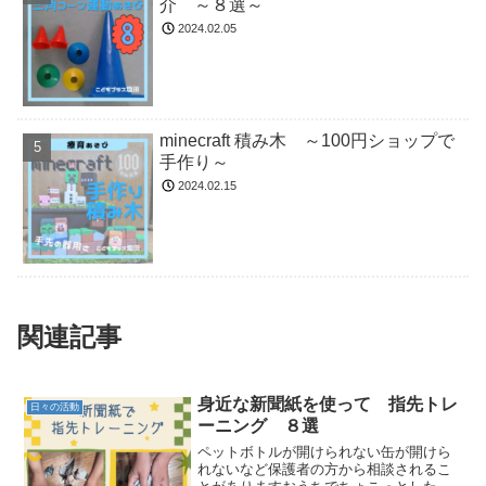
介 ～８選～
2024.02.05
minecraft 積み木 ～100円ショップで
手作り～
2024.02.15
関連記事
身近な新聞紙を使って 指先トレ
日々の活動
ーニング ８選
ペットボトルが開けられない缶が開けら
れないなど保護者の方から相談されるこ