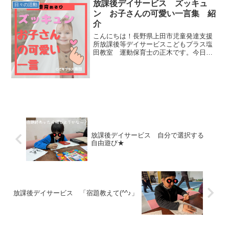
てきて、合わせ技です！！...
放課後デイサービス ズッキュ
日々の活動
ン お子さんの可愛い一言集 紹
介
こんにちは！長野県上田市児童発達支援
所放課後等デイサービスこどもプラス塩
田教室 運動保育士の正木です。今日
は、日々療育をしている中でお子さんの
姿に感動したり感心、尊敬する部分だっ
たり考えさせられる部分だったりいろい
ろある中で、今日は【お子さ...
放課後デイサービス 自分で選択する
自由遊び★
放課後デイサービス 「宿題教えて(^^♪」