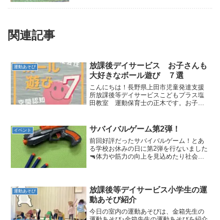
関連記事
放課後デイサービス お子さんも
運動あそび
大好きなボール遊び ７選
こんにちは！長野県上田市児童発達支援
所放課後等デイサービスこどもプラス塩
田教室 運動保育士の正木です。お子さ
ん達も大好きなボール遊び７つ紹介した
いと思います！ボール遊びを７つ紹介い
たします！【ボール転がしキャッチ】写
サバイバルゲーム第2弾！
イベント
真のように斜めにした板や...
前回好評だったサバイバルゲーム！とあ
る学校お休みの日に第2弾を行ないました
🔫体力や筋力の向上を見込めたり社会性
やコミュニケーション能力、リーダーシ
ップ性なども養うことができますルール
確認！【3人のお子さん＋助っ人職員1名
のチーム】【必ずゴー...
放課後等デイサービス小学生の運
運動あそび
動あそび紹介
今日の室内の運動あそびは、金箱先生の
運動あそび♪金箱先生の運動あそびを紹介