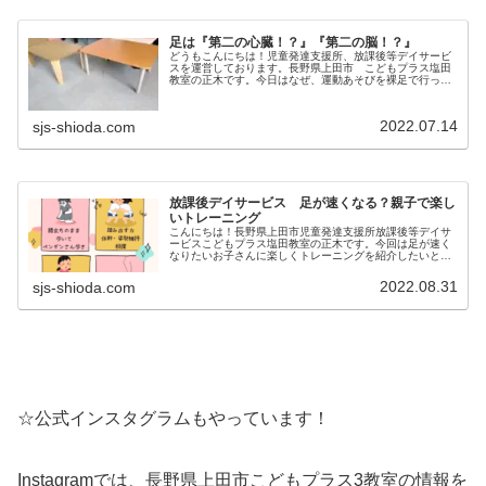
足は『第二の心臓！？』『第二の脳！？』
どうもこんにちは！児童発達支援所、放課後等デイサービ
スを運営しております。長野県上田市 こどもプラス塩田
教室の正木です。今日はなぜ、運動あそびを裸足で行って
いるのか、どんな効果があるのかお話したいと思います
♪ 健康な足から「積極性」「創造性...
2022.07.14
sjs-shioda.com
放課後デイサービス 足が速くなる？親子で楽し
いトレーニング
こんにちは！長野県上田市児童発達支援所放課後等デイサ
ービスこどもプラス塩田教室の正木です。今回は足が速く
なりたいお子さんに楽しくトレーニングを紹介したいと思
います。おうちや公園で 親子で楽しく かけっこトレー
ニング で継続♪おうちで競争をし...
2022.08.31
sjs-shioda.com
☆公式インスタグラムもやっています！
Instagramでは、長野県上田市こどもプラス3教室の情報を