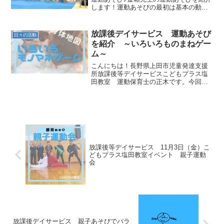
します！運動あそびの最初は基本の動物
さん歩き！さすが、クマさんの準備完璧
ですね！続いて、カラスとヘビスタッフ
が持ったスポンジ棒が足か頭に動いてき
放課後デイサービス 運動あそび
日々の活動
ます！足に来たらその場...
を紹介 ～いろいろものまねゲー
ム～
こんにちは！長野県上田市児童発達支援
所放課後等デイサービスこどもプラス塩
田教室 運動保育士の正木です。今回は
ものまねゲーム遊びを紹介いたします！
ものまねゲームは、模倣力や身体のコン
トロール力などに繋がっていきます！も
のまねゲームでは、模倣力...
放課後等デイサービス 11月3日（金）こ
どもプラス塩田教室イベント 親子運動
会
放課後デイサービス 親子あそびでバラ